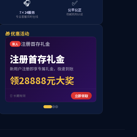
祝
响应儿童用药保供政
网伏
策，3044am永利官
次出
网深耕儿童药赛道
am永利
儿童是祖国的未来，保障儿童用
伏立康
药安全与可及性是全社会共同关
式。随
注的民生课题。2026年5月7
日，国家卫生健康委等八部...
查看详情