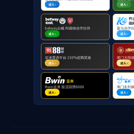
【瞩目】安徽
【
3044am永利官网硼
30
[¹⁰B]法仑原料药获
普
近日，安徽3044am永利官网药
304
FDA DMF预分配编
加
业有限公司（以下简称“安徽
称“3
号，全球化布局再添
3044am永利官网”）在硼中子
司”
里程碑
俘获治疗（BNCT）领域取得重
卫生部
查看详情
查看
要进展，硼[10B]法仑（Boro...